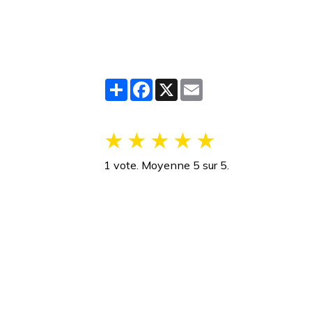
Partager
Facebook
X
Email
★
★
★
★
★
1
vote. Moyenne
5
sur 5.