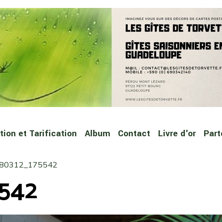
ion et Tarification
Album
Contact
Livre d'or
Part
80312_175542
5542