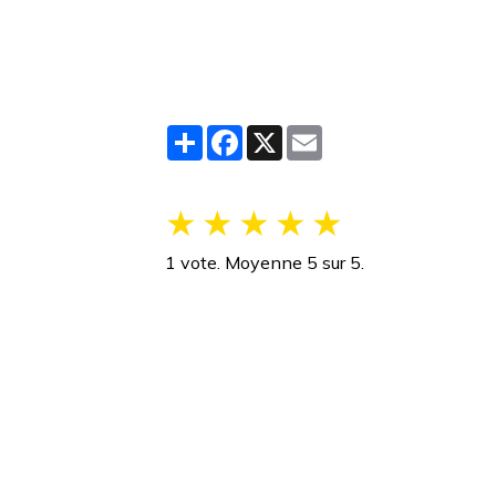
Partager
Facebook
X
Email
★
★
★
★
★
1
vote. Moyenne
5
sur 5.